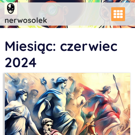
Skip
to
content
nerwosolek
Miesiąc:
czerwiec
2024