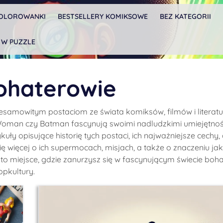
OLOROWANKI
BESTSELLERY KOMIKSOWE
BEZ KATEGORII
 W PUZZLE
ohaterowie
esamowitym postaciom ze świata komiksów, filmów i literatu
oman czy Batman fascynują swoimi nadludzkimi umiejętnośc
uły opisujące historię tych postaci, ich najważniejsze cechy, 
ę więcej o ich supermocach, misjach, a także o znaczeniu ja
to miejsce, gdzie zanurzysz się w fascynującym świecie boh
opkultury.