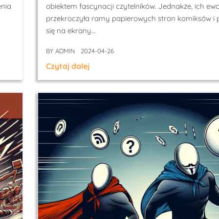
enia
obiektem fascynacji czytelników. Jednakże, ich ewo
przekroczyła ramy papierowych stron komiksów i p
się na ekrany…
BY
ADMIN
2024-04-26
Czytaj dalej