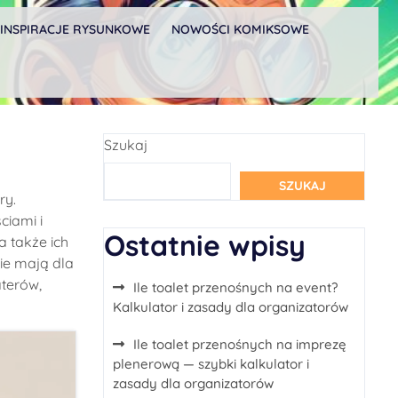
INSPIRACJE RYSUNKOWE
NOWOŚCI KOMIKSOWE
Szukaj
SZUKAJ
ry.
iami i
Ostatnie wpisy
a także ich
kie mają dla
aterów,
Ile toalet przenośnych na event?
Kalkulator i zasady dla organizatorów
Ile toalet przenośnych na imprezę
plenerową — szybki kalkulator i
zasady dla organizatorów