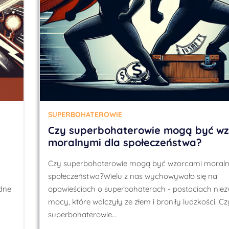
SUPERBOHATEROWIE
Czy superbohaterowie mogą być w
moralnymi dla społeczeństwa?
Czy superbohaterowie mogą być wzorcami moraln
społeczeństwa?Wielu z nas wychowywało się na
dne
opowieściach o superbohaterach - postaciach nie
mocy, które walczyły ze złem i broniły ludzkości. C
superbohaterowie…