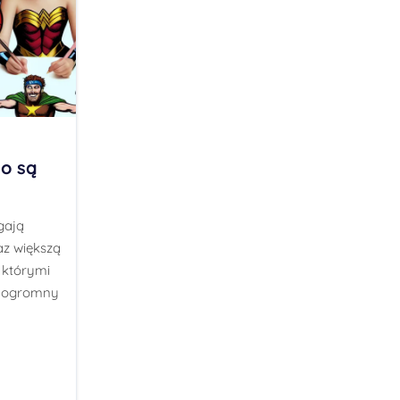
o są
gają
z większą
 którymi
ą ogromny