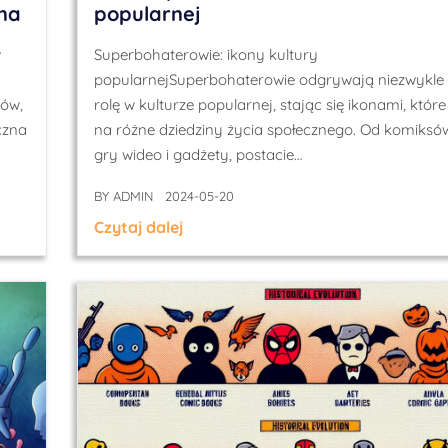
na
popularnej
w
Superbohaterowie: ikony kultury
popularnejSuperbohaterowie odgrywają niezwykle 
tów,
rolę w kulturze popularnej, stając się ikonami, któr
czna
na różne dziedziny życia społecznego. Od komiksów
gry wideo i gadżety, postacie…
BY
ADMIN
2024-05-20
Czytaj dalej