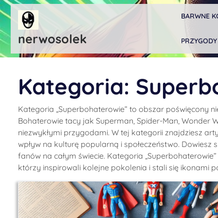
Skip
BARWNE K
to
content
nerwosolek
PRZYGODY
Kategoria:
Superb
Kategoria „Superbohaterowie” to obszar poświęcony ni
Bohaterowie tacy jak Superman, Spider-Man, Wonder W
niezwykłymi przygodami. W tej kategorii znajdziesz artyk
wpływ na kulturę popularną i społeczeństwo. Dowiesz si
fanów na całym świecie. Kategoria „Superbohaterowie” 
którzy inspirowali kolejne pokolenia i stali się ikonami p