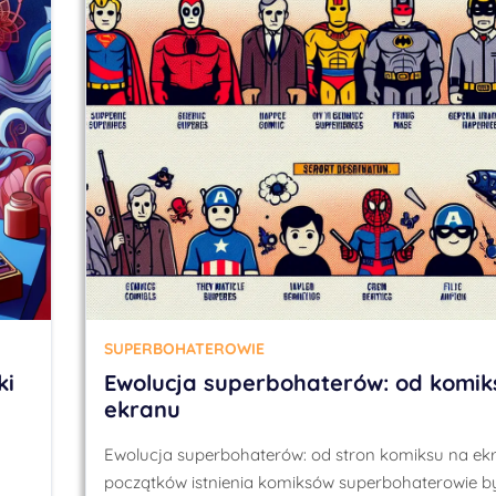
SUPERBOHATEROWIE
ki
Ewolucja superbohaterów: od komik
ekranu
Ewolucja superbohaterów: od stron komiksu na ek
początków istnienia komiksów superbohaterowie by