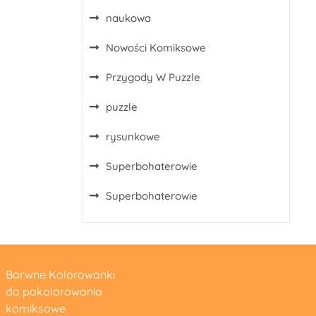
naukowa
Nowości Komiksowe
Przygody W Puzzle
puzzle
rysunkowe
Superbohaterowie
Superbohaterowie
Barwne Kolorowanki
do pokolorowania
komiksowe