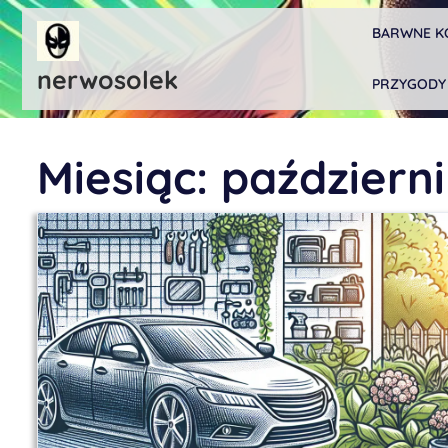
Skip
BARWNE K
to
content
nerwosolek
PRZYGODY
Miesiąc:
październ