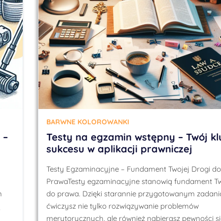
BARWNE KOLOROWANKI
 –
Testy na egzamin wstępny – Twój kl
sukcesu w aplikacji prawniczej
Testy Egzaminacyjne – Fundament Twojej Drogi do
PrawaTesty egzaminacyjne stanowią fundament Tw
m
do prawa. Dzięki starannie przygotowanym zadan
ą
ćwiczysz nie tylko rozwiązywanie problemów
merytorycznych, ale również nabierasz pewności si