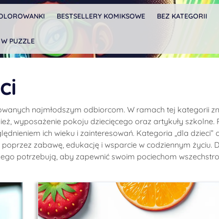
OLOROWANKI
BESTSELLERY KOMIKSOWE
BEZ KATEGORII
 W PUZZLE
ci
ykowanych najmłodszym odbiorcom. W ramach tej kategorii zn
dzież, wyposażenie pokoju dziecięcego oraz artykuły szkolne. 
dnieniem ich wieku i zainteresowań. Kategoria „dla dzieci” o
i poprzez zabawę, edukację i wsparcie w codziennym życiu. D
czego potrzebują, aby zapewnić swoim pociechom wszechstr