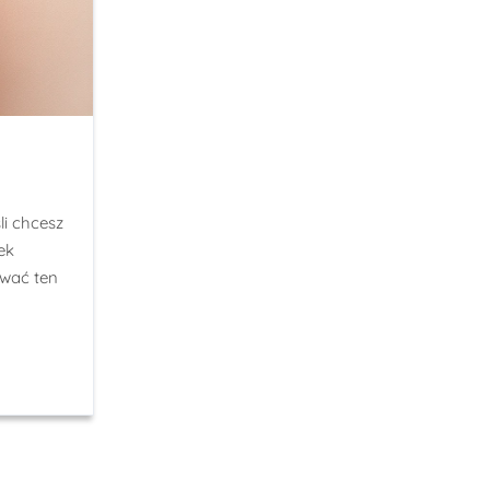
i chcesz
ek
wać ten