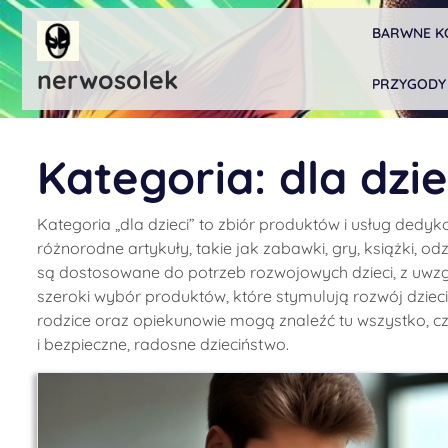
Skip
BARWNE K
to
content
nerwosolek
PRZYGODY
Kategoria:
dla dzie
Kategoria „dla dzieci” to zbiór produktów i usług ded
różnorodne artykuły, takie jak zabawki, gry, książki, o
są dostosowane do potrzeb rozwojowych dzieci, z uwzglę
szeroki wybór produktów, które stymulują rozwój dziec
rodzice oraz opiekunowie mogą znaleźć tu wszystko, 
i bezpieczne, radosne dzieciństwo.