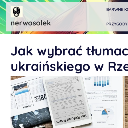
Skip
BARWNE K
to
content
nerwosolek
PRZYGODY
Jak wybrać tłumac
ukraińskiego w Rz