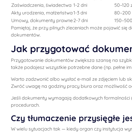
Zaświadczenia, świadectwa
1-2 dni
50–120 z
Akty urodzenia, małżeństwa
1-3 dni
80–200 
Umowy, dokumenty prawne
2-7 dni
150–500
Pamiętaj, że przy pilnych zleceniach może pojawić się
dokumentów.
Jak przygotować dokumen
Przygotowanie dokumentów zwiększa szansę na szybką re
także podajesz wszystkie potrzebne dane (np. pełne im
Warto zadzwonić albo wysłać e-mail ze zdjęciem lub s
Zwróć uwagę na godziny pracy biura oraz możliwość odbi
Jeśli dokumenty wymagają dodatkowych formalności (apo
procedurach.
Czy tłumaczenie przysięgłe je
W wielu sytuacjach tak — kiedy organ czy instytucja 