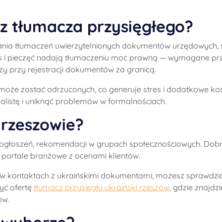
z tłumacza przysięgłego?
ania tłumaczeń uwierzytelnionych dokumentów urzędowych,
pis i pieczęć nadają tłumaczeniu moc prawną — wymagane pr
y przy rejestracji dokumentów za granicą.
że zostać odrzuconych, co generuje stres i dodatkowe kos
jalistę i uniknąć problemów w formalnościach.
 rzeszowie?
, ogłoszeń, rekomendacji w grupach społecznościowych. Do
portale branżowe z ocenami klientów.
a w kontaktach z ukraińskimi dokumentami, możesz sprawdzić
yć ofertę
tłumacz przysięgły ukraiński rzeszów
, gdzie znajdz
ów.