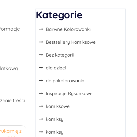
Kategorie
nformacje
Barwne Kolorowanki
Bestsellery Komiksowe
Bez kategorii
dla dzieci
odatkową
do pokolorowania
Inspiracje Rysunkowe
enie treści
komiksowe
komiksy
rukarnię z
komiksy