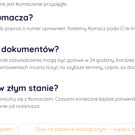
 jest tłumaczenie przysięgłe.
łumacza?
lub poproś o numer uprawnień. Rzetelny tłumacz poda Ci te i
ie dokumentów?
oste zaświadczenia mogą być gotowe w 24 godziny, bardziej
amówieniach można liczyć na szybsze terminy, często za d
w złym stanie?
onsultuj się z tłumaczem. Czasami konieczne będzie potwierdz
ie od notariusza.
ogniem
Druk na papierze ekologicznym — wybierz d