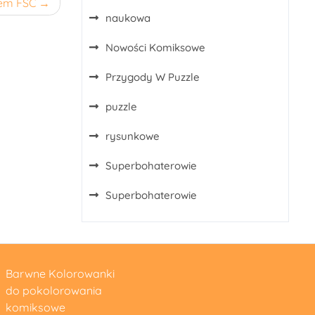
tem FSC
naukowa
Nowości Komiksowe
Przygody W Puzzle
puzzle
rysunkowe
Superbohaterowie
Superbohaterowie
Barwne Kolorowanki
do pokolorowania
komiksowe