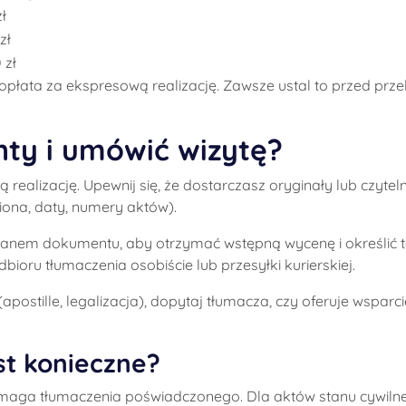
ł
zł
 zł
 dopłata za ekspresową realizację. Zawsze ustal to przed pr
ty i umówić wizytę?
alizację. Upewnij się, że dostarczasz oryginały lub czyteln
iona, daty, numery aktów).
kanem dokumentu, aby otrzymać wstępną wycenę i określić t
oru tłumaczenia osobiście lub przesyłki kurierskiej.
stille, legalizacja), dopytaj tłumacza, czy oferuje wsparci
st konieczne?
wymaga tłumaczenia poświadczonego. Dla aktów stanu cywiln