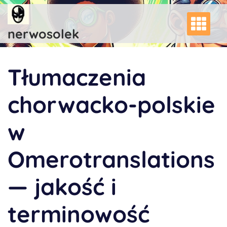
Skip
to
content
nerwosolek
Tłumaczenia
chorwacko-polskie
w
Omerotranslations
— jakość i
terminowość