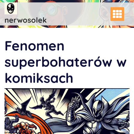
Skip
to
content
nerwosolek
Fenomen
superbohaterów w
komiksach