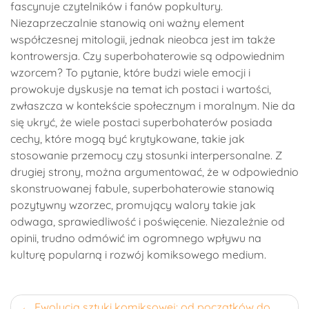
fascynuje czytelników i fanów popkultury.
Niezaprzeczalnie stanowią oni ważny element
współczesnej mitologii, jednak nieobca jest im także
kontrowersja. Czy superbohaterowie są odpowiednim
wzorcem? To pytanie, które budzi wiele emocji i
prowokuje dyskusje na temat ich postaci i wartości,
zwłaszcza w kontekście społecznym i moralnym. Nie da
się ukryć, że wiele postaci superbohaterów posiada
cechy, które mogą być krytykowane, takie jak
stosowanie przemocy czy stosunki interpersonalne. Z
drugiej strony, można argumentować, że w odpowiednio
skonstruowanej fabule, superbohaterowie stanowią
pozytywny wzorzec, promujący walory takie jak
odwaga, sprawiedliwość i poświęcenie. Niezależnie od
opinii, trudno odmówić im ogromnego wpływu na
kulturę popularną i rozwój komiksowego medium.
Nawigacja
Ewolucja sztuki komiksowej: od początków do