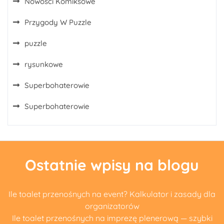
Nowości Komiksowe
Przygody W Puzzle
puzzle
rysunkowe
Superbohaterowie
Superbohaterowie
Ostatnie wpisy na blogu
Ile toalet przenośnych na event? Kalkulator i zasady dla
organizatorów
Ile toalet przenośnych na imprezę plenerową — szybki